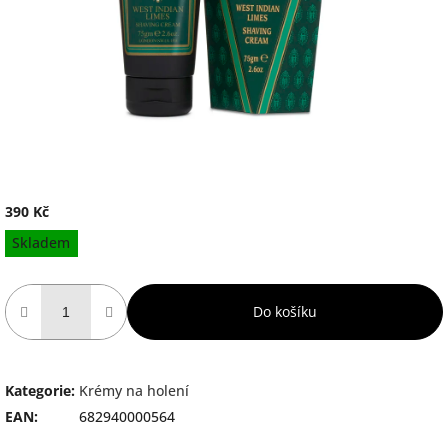
390 Kč
Měrná
Skladem
cena:
Do košíku
Kategorie
:
Krémy na holení
EAN
:
682940000564