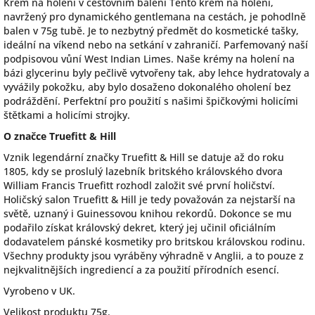
Krém na holení v cestovním balení Tento krém na holení,
navržený pro dynamického gentlemana na cestách, je pohodlně
balen v 75g tubě. Je to nezbytný předmět do kosmetické tašky,
ideální na víkend nebo na setkání v zahraničí. Parfemovaný naší
podpisovou vůní West Indian Limes. Naše krémy na holení na
bázi glycerinu byly pečlivě vytvořeny tak, aby lehce hydratovaly a
vyvážily pokožku, aby bylo dosaženo dokonalého oholení bez
podráždění. Perfektní pro použití s našimi špičkovými holicími
štětkami a holicími strojky.
O značce Truefitt & Hill
Vznik legendární značky Truefitt & Hill se datuje až do roku
1805, kdy se proslulý lazebník britského královského dvora
William Francis Truefitt rozhodl založit své první holičství.
Holičský salon Truefitt & Hill je tedy považován za nejstarší na
světě, uznaný i Guinessovou knihou rekordů. Dokonce se mu
podařilo získat královský dekret, který jej učinil oficiálním
dodavatelem pánské kosmetiky pro britskou královskou rodinu.
Všechny produkty jsou vyráběny výhradně v Anglii, a to pouze z
nejkvalitnějších ingrediencí a za použití přírodních esencí.
Vyrobeno v UK.
Velikost produktu 75g.