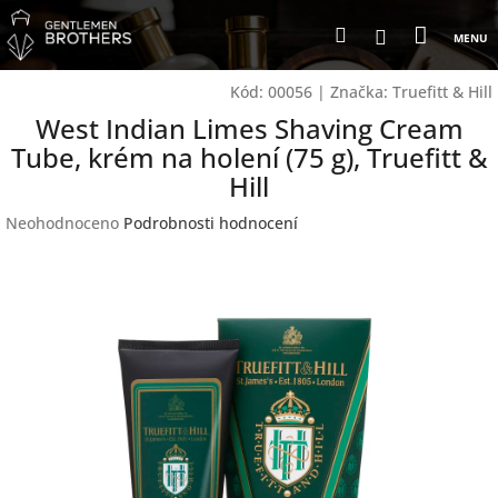
Přejít
Nákup
Hledat
na
Přihlášení
obsah
košík
Kód:
00056
|
Značka:
Truefitt & Hill
West Indian Limes Shaving Cream
Tube, krém na holení (75 g), Truefitt &
Hill
Průměrné
Neohodnoceno
Podrobnosti hodnocení
hodnocení
produktu
je
0,0
z
5
hvězdiček.