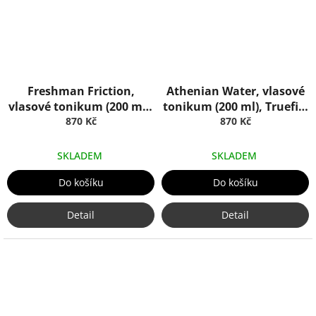
Freshman Friction,
Athenian Water, vlasové
vlasové tonikum (200 ml),
tonikum (200 ml), Truefitt
Truefitt & Hill
870 Kč
870 Kč
& Hill
SKLADEM
SKLADEM
Do košíku
Do košíku
Detail
Detail