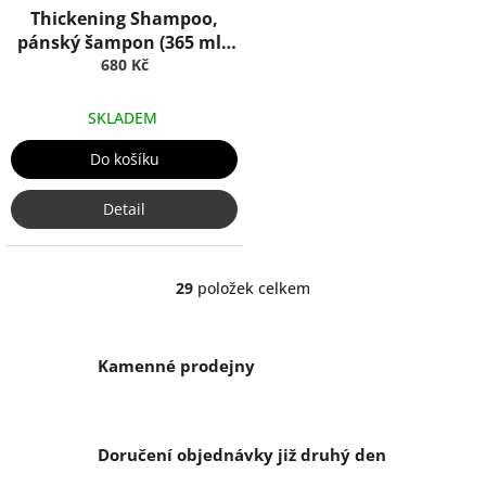
Thickening Shampoo,
pánský šampon (365 ml),
Truefitt & Hill
680 Kč
SKLADEM
Do košíku
Detail
29
položek celkem
O
v
l
á
Kamenné prodejny
d
a
c
í
Doručení objednávky již druhý den
p
r