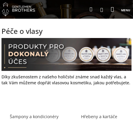
Přejít
Nákup
Hledat
na
Přihlášení
obsah
košík
Péče o vlasy
Díky zkušenostem z našeho holičství známe snad každý vlas, a
tak Vám můžeme dopřát vlasovou kosmetiku, jakou potřebujete.
Šampony a kondicionéry
Hřebeny a kartáče