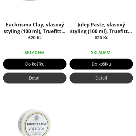
o
d
u
k
Euchrisma Clay, vlasový
Julep Paste, vlasový
t
styling (100 ml), Truefitt &
styling (100 ml), Truefitt &
ů
620 Kč
Hill
620 Kč
Hill
SKLADEM
SKLADEM
Do košíku
Do košíku
Detail
Detail