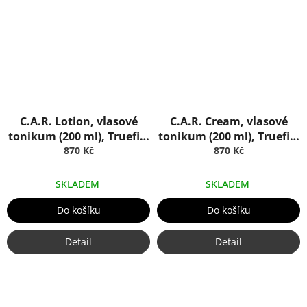
C.A.R. Lotion, vlasové
C.A.R. Cream, vlasové
tonikum (200 ml), Truefitt
tonikum (200 ml), Truefitt
870 Kč
& Hill
870 Kč
& Hill
SKLADEM
SKLADEM
Do košíku
Do košíku
Detail
Detail