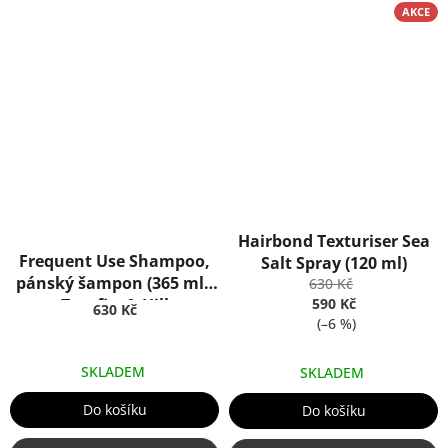
AKCE
Hairbond Texturiser Sea
Frequent Use Shampoo,
Salt Spray (120 ml)
pánský šampon (365 ml),
630 Kč
Truefitt & Hill
590 Kč
630 Kč
(–6 %)
SKLADEM
SKLADEM
Do košíku
Do košíku