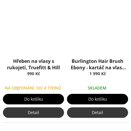
Hřeben na vlasy s
Burlington Hair Brush
rukojetí, Truefitt & Hill
Ebony - kartáč na vlasy
990 Kč
(černý), Truefitt & Hill
1 990 Kč
NA OBJEDNÁNÍ, DO 4 TÝDNŮ
SKLADEM
Do košíku
Do košíku
Detail
Detail