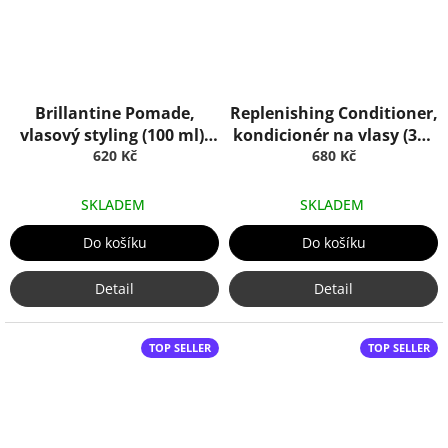
Brillantine Pomade,
Replenishing Conditioner,
vlasový styling (100 ml),
kondicionér na vlasy (365
Truefitt & Hill
620 Kč
ml), Truefitt & Hill
680 Kč
SKLADEM
SKLADEM
Do košíku
Do košíku
Detail
Detail
TOP SELLER
TOP SELLER