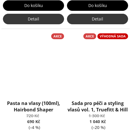
Do košíku
Do košíku
Detail
Detail
AKCE
AKCE
VÝHODNÁ SADA
Pasta na vlasy (100ml),
Sada pro péči a styling
Hairbond Shaper
vlasů vol. 1, Truefitt & Hill
720 Kč
1 300 Kč
690 Kč
1 040 Kč
(–4 %)
(–20 %)