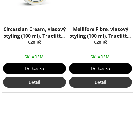
Circassian Cream, vlasový
Mellifore Fibre, vlasový
styling (100 ml), Truefitt &
styling (100 ml), Truefitt &
620 Kč
Hill
620 Kč
Hill
SKLADEM
SKLADEM
Do košíku
Do košíku
Detail
Detail