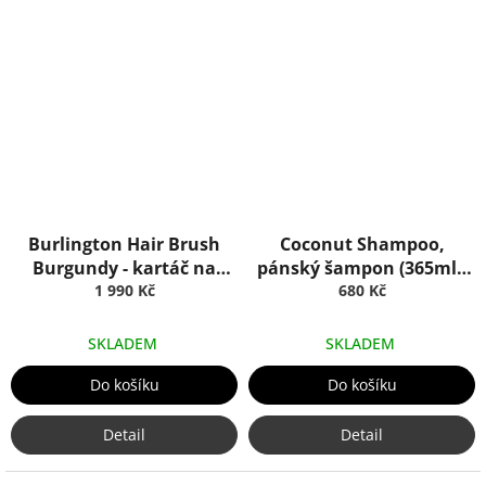
Burlington Hair Brush
Coconut Shampoo,
Burgundy - kartáč na
pánský šampon (365ml),
vlasy (vínový), Truefitt &
1 990 Kč
Truefitt & Hill
680 Kč
Hill
SKLADEM
SKLADEM
Do košíku
Do košíku
Detail
Detail