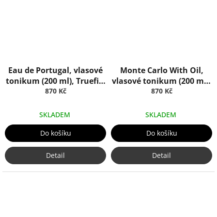
Eau de Portugal, vlasové
Monte Carlo With Oil,
tonikum (200 ml), Truefitt
vlasové tonikum (200 ml),
870 Kč
& Hill
Truefitt & Hill
870 Kč
SKLADEM
SKLADEM
Do košíku
Do košíku
Detail
Detail