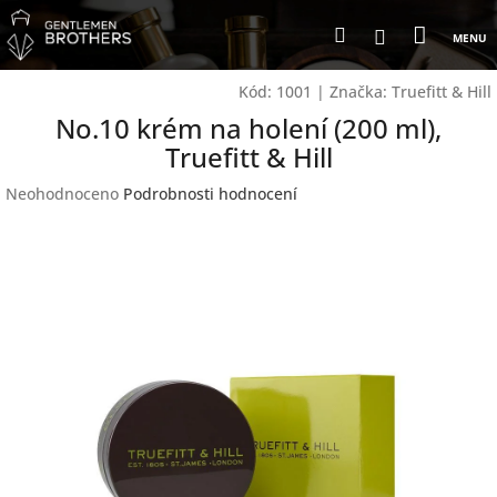
Přejít
Nákup
Hledat
na
Přihlášení
obsah
košík
Kód:
1001
|
Značka:
Truefitt & Hill
No.10 krém na holení (200 ml),
Truefitt & Hill
Průměrné
Neohodnoceno
Podrobnosti hodnocení
hodnocení
produktu
je
0,0
z
5
hvězdiček.