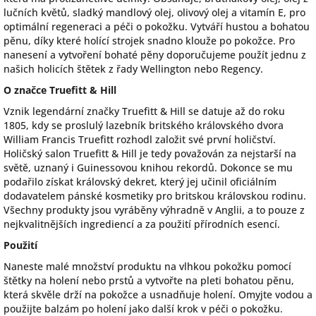
lučních květů, sladký mandlový olej, olivový olej a vitamín E, pro
optimální regeneraci a péči o pokožku. Vytváří hustou a bohatou
pěnu, díky které holící strojek snadno klouže po pokožce. Pro
nanesení a vytvoření bohaté pěny doporučujeme použít jednu z
našich holicích štětek z řady Wellington nebo Regency.
O značce Truefitt & Hill
Vznik legendární značky Truefitt & Hill se datuje až do roku
1805, kdy se proslulý lazebník britského královského dvora
William Francis Truefitt rozhodl založit své první holičství.
Holičský salon Truefitt & Hill je tedy považován za nejstarší na
světě, uznaný i Guinessovou knihou rekordů. Dokonce se mu
podařilo získat královský dekret, který jej učinil oficiálním
dodavatelem pánské kosmetiky pro britskou královskou rodinu.
Všechny produkty jsou vyráběny výhradně v Anglii, a to pouze z
nejkvalitnějších ingrediencí a za použití přírodních esencí.
Použití
Naneste malé množství produktu na vlhkou pokožku pomocí
štětky na holení nebo prstů a vytvořte na pleti bohatou pěnu,
která skvěle drží na pokožce a usnadňuje holení. Omyjte vodou a
použijte balzám po holení jako další krok v péči o pokožku.