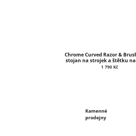
Chrome Curved Razor & Brus
stojan na strojek a štětku na
Truefitt & Hill
1 790 Kč
Kamenné
prodejny