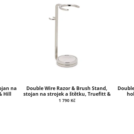
ojan na
Double Wire Razor & Brush Stand,
Double
& Hill
stojan na strojek a štětku, Truefitt &
hol
Hill
1 790 Kč