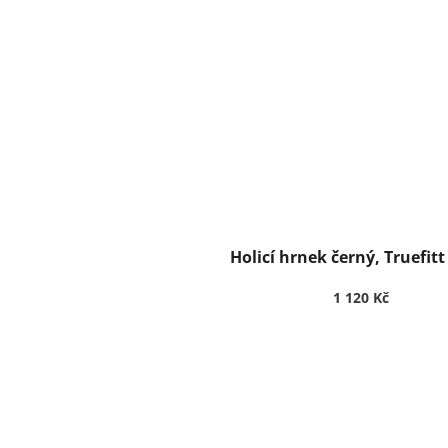
Holicí hrnek černý, Truefitt 
1 120 Kč