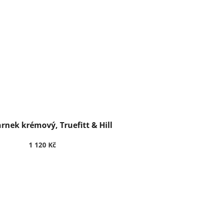
hrnek krémový, Truefitt & Hill
1 120 Kč