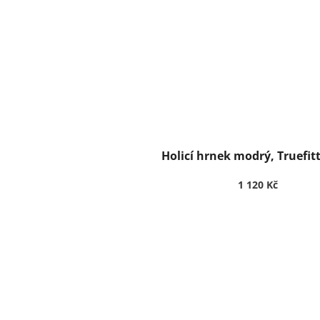
Holicí hrnek modrý, Truefitt
1 120 Kč