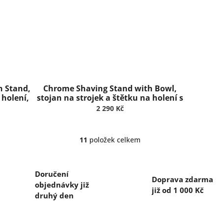
h Stand,
Chrome Shaving Stand with Bowl,
 holení,
stojan na strojek a štětku na holení s
miskou, Truefitt & Hill
2 290 Kč
11
položek celkem
O
v
l
á
Doručení
Doprava zdarma
d
objednávky již
a
již od 1 000 Kč
druhý den
c
í
p