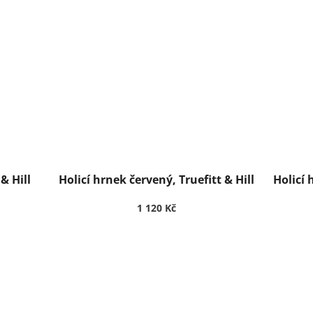
& Hill
Holicí hrnek červený, Truefitt & Hill
Holicí 
1 120 Kč