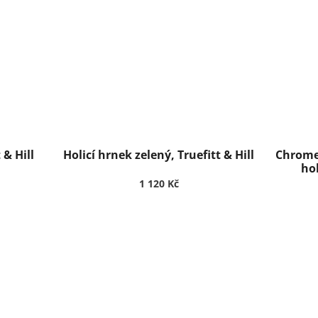
 & Hill
Holicí hrnek zelený, Truefitt & Hill
Chrome
hol
1 120 Kč