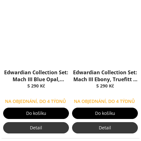
Edwardian Collection Set:
Edwardian Collection Set:
Mach III Blue Opal,
Mach III Ebony, Truefitt &
Truefitt & Hill
5 290 Kč
5 290 Kč
Hill
NA OBJEDNÁNÍ, DO 4 TÝDNŮ
NA OBJEDNÁNÍ, DO 4 TÝDNŮ
Do košíku
Do košíku
Detail
Detail