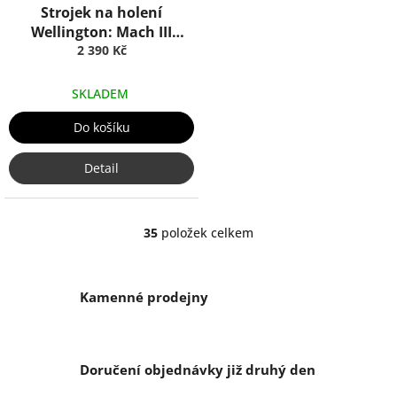
Strojek na holení
Wellington: Mach III
Porcelain, Truefitt & Hill
2 390 Kč
SKLADEM
Do košíku
Detail
35
položek celkem
O
v
l
á
Kamenné prodejny
d
a
c
í
Doručení objednávky již druhý den
p
r