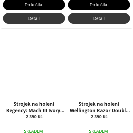
Do košíku
Do košíku
Detail
Detail
Strojek na holení
Strojek na holení
Regency: Mach III Ivory,
Wellington Razor Double
Truefitt & Hill
2 390 Kč
Edge: Horn, Truefitt & Hill
2 390 Kč
SKLADEM
SKLADEM