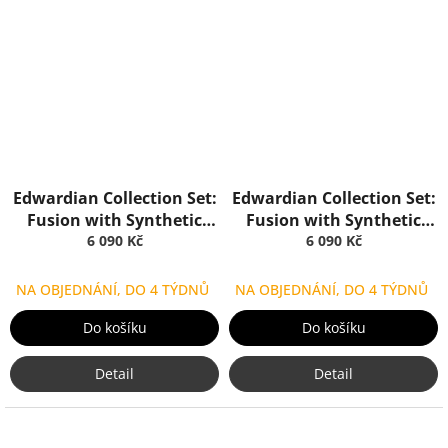
Edwardian Collection Set:
Edwardian Collection Set:
Fusion with Synthetic
Fusion with Synthetic
Brush Blue Opal, Truefitt
6 090 Kč
Brush Ebony, Truefitt &
6 090 Kč
& Hill
Hill
NA OBJEDNÁNÍ, DO 4 TÝDNŮ
NA OBJEDNÁNÍ, DO 4 TÝDNŮ
Do košíku
Do košíku
Detail
Detail