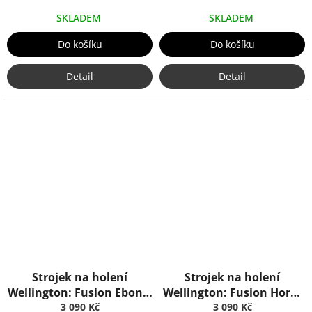
SKLADEM
SKLADEM
Do košíku
Do košíku
Detail
Detail
Strojek na holení
Strojek na holení
Wellington: Fusion Ebony,
Wellington: Fusion Horn,
Truefitt & Hill
3 090 Kč
Truefitt & Hill
3 090 Kč