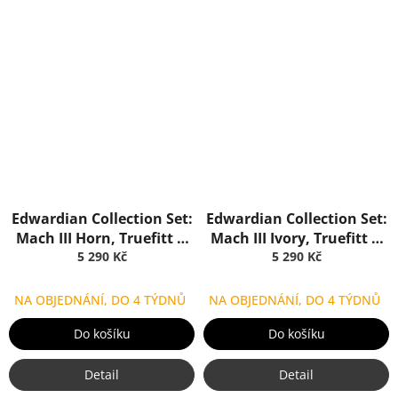
Edwardian Collection Set:
Edwardian Collection Set:
Mach III Horn, Truefitt &
Mach III Ivory, Truefitt &
5 290 Kč
Hill
5 290 Kč
Hill
NA OBJEDNÁNÍ, DO 4 TÝDNŮ
NA OBJEDNÁNÍ, DO 4 TÝDNŮ
Do košíku
Do košíku
Detail
Detail