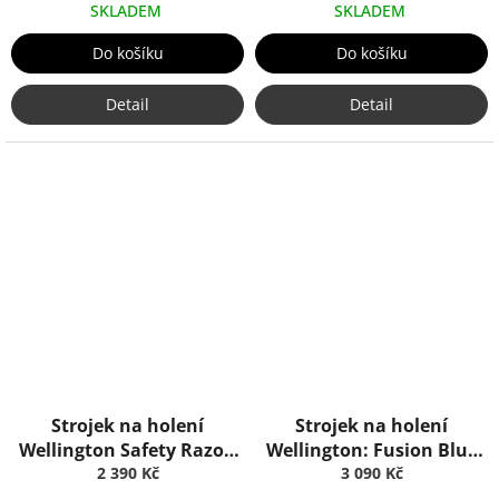
SKLADEM
SKLADEM
Do košíku
Do košíku
Detail
Detail
Strojek na holení
Strojek na holení
Wellington Safety Razor:
Wellington: Fusion Blue
Porcelain, Truefitt & Hill
2 390 Kč
Opal, Truefitt & Hill
3 090 Kč