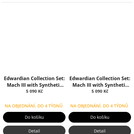
Edwardian Collection Set:
Edwardian Collection Set:
Mach III with Synthetic
Mach III with Synthetic
Brush Horn, Truefitt & Hill
5 090 Kč
Brush Blue Opal, Truefitt
5 090 Kč
& Hill
NA OBJEDNÁNÍ, DO 4 TÝDNŮ
NA OBJEDNÁNÍ, DO 4 TÝDNŮ
Do košíku
Do košíku
Detail
Detail