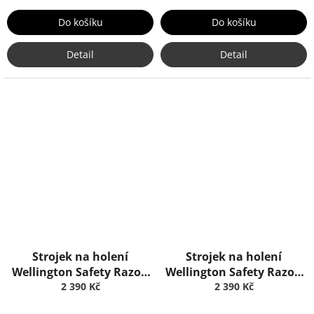
Do košíku
Do košíku
Detail
Detail
Strojek na holení
Strojek na holení
Wellington Safety Razor:
Wellington Safety Razor:
Ebony, Truefitt & Hill
2 390 Kč
Ivory, Truefitt & Hill
2 390 Kč