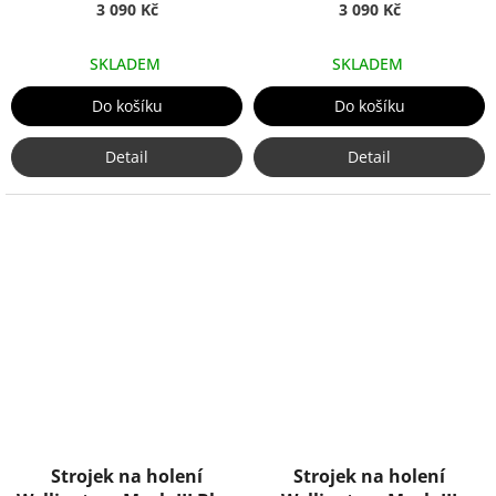
Truefitt & Hill
3 090 Kč
Porcelain, Truefitt & Hill
3 090 Kč
SKLADEM
SKLADEM
Do košíku
Do košíku
Detail
Detail
Strojek na holení
Strojek na holení