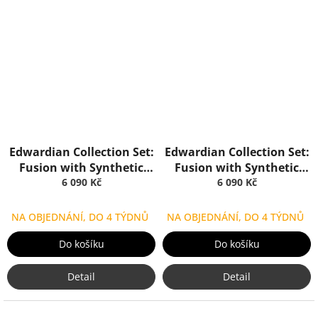
Edwardian Collection Set:
Edwardian Collection Set:
Fusion with Synthetic
Fusion with Synthetic
Brush Horn, Truefitt & Hill
6 090 Kč
Brush Ivory, Truefitt & Hill
6 090 Kč
NA OBJEDNÁNÍ, DO 4 TÝDNŮ
NA OBJEDNÁNÍ, DO 4 TÝDNŮ
Do košíku
Do košíku
Detail
Detail