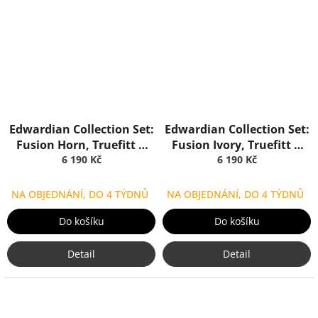
Edwardian Collection Set:
Edwardian Collection Set:
Fusion Horn, Truefitt &
Fusion Ivory, Truefitt &
6 190 Kč
Hill
6 190 Kč
Hill
NA OBJEDNÁNÍ, DO 4 TÝDNŮ
NA OBJEDNÁNÍ, DO 4 TÝDNŮ
Do košíku
Do košíku
Detail
Detail