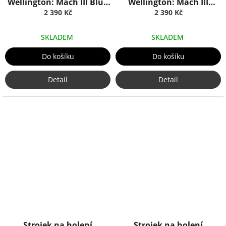
Wellington: Mach III Blue
Wellington: Mach III
Opal, Truefitt & Hill
2 390 Kč
Ebony, Truefitt & Hill
2 390 Kč
SKLADEM
SKLADEM
Do košíku
Do košíku
Detail
Detail
Strojek na holení
Strojek na holení