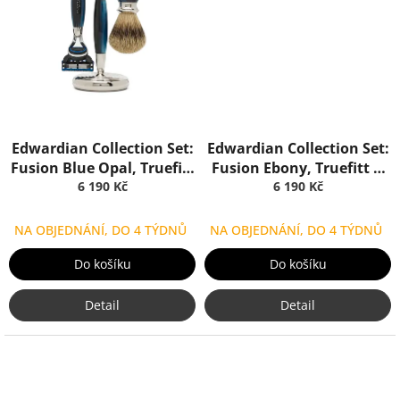
Edwardian Collection Set:
Edwardian Collection Set:
Fusion Blue Opal, Truefitt
Fusion Ebony, Truefitt &
6 190 Kč
& Hill
6 190 Kč
Hill
NA OBJEDNÁNÍ, DO 4 TÝDNŮ
NA OBJEDNÁNÍ, DO 4 TÝDNŮ
Do košíku
Do košíku
Detail
Detail