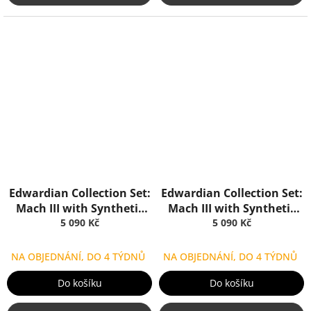
Edwardian Collection Set:
Edwardian Collection Set:
Mach III with Synthetic
Mach III with Synthetic
Brush Ebony, Truefitt &
5 090 Kč
Brush Ivory, Truefitt & Hill
5 090 Kč
Hill
NA OBJEDNÁNÍ, DO 4 TÝDNŮ
NA OBJEDNÁNÍ, DO 4 TÝDNŮ
Do košíku
Do košíku