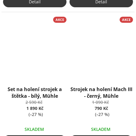
Detail
Detail
AKCE
AKCE
Set na holení strojek a
Strojek na holení Mach III
štětka - bílý, Mühle
- černý, Mühle
2 590 Kč
1 090 Kč
1 890 Kč
790 Kč
(–27 %)
(–27 %)
SKLADEM
SKLADEM