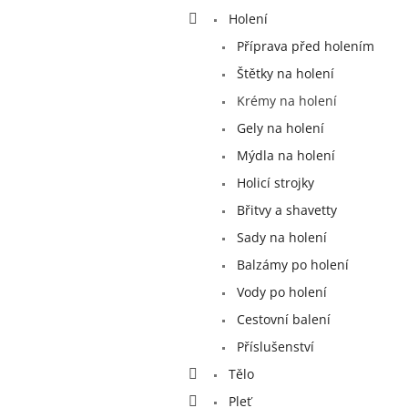
a
Holení
n
e
Příprava před holením
l
Štětky na holení
Krémy na holení
Gely na holení
Mýdla na holení
Holicí strojky
Břitvy a shavetty
Sady na holení
Balzámy po holení
Vody po holení
Cestovní balení
Příslušenství
Tělo
Pleť