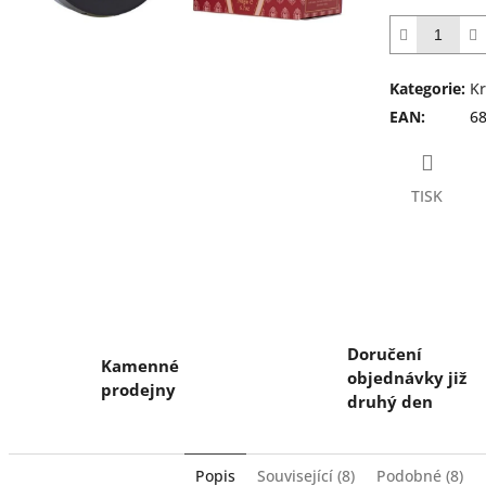
z
5
hvězdiček.
Kategorie
:
Kr
EAN
:
6
TISK
Doručení
Kamenné
objednávky již
prodejny
druhý den
Popis
Související (8)
Podobné (8)