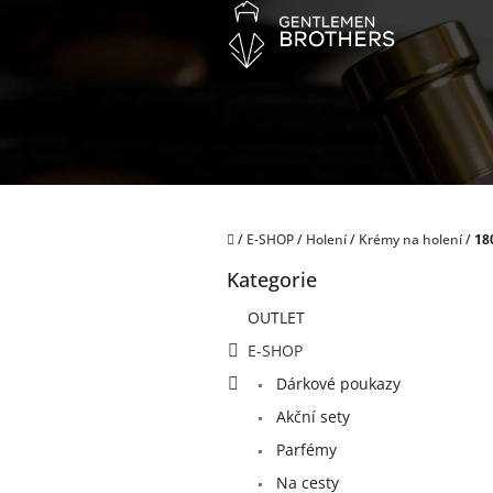
Přejít
na
obsah
Domů
/
E-SHOP
/
Holení
/
Krémy na holení
/
18
P
Kategorie
o
Přeskočit
kategorie
s
OUTLET
t
E-SHOP
r
a
Dárkové poukazy
n
Akční sety
n
í
Parfémy
p
Na cesty