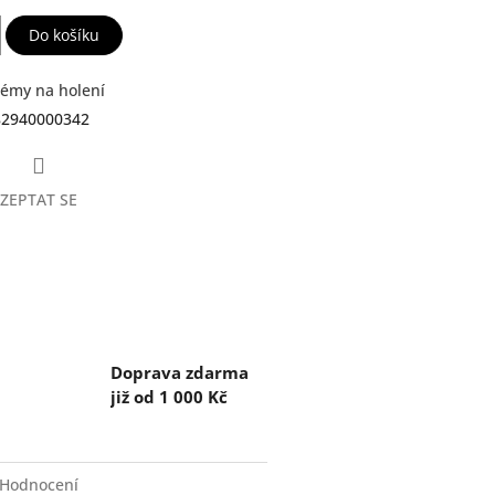
Do košíku
émy na holení
82940000342
ZEPTAT SE
Doprava zdarma
již od 1 000 Kč
Hodnocení