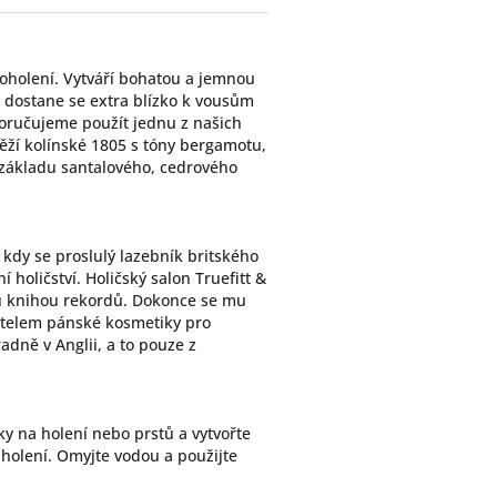
oholení. Vytváří bohatou a jemnou
a dostane se extra blízko k vousům
poručujeme použít jednu z našich
ěží kolínské 1805 s tóny bergamotu,
 základu santalového, cedrového
 kdy se proslulý lazebník britského
í holičství. Holičský salon Truefitt &
vou knihou rekordů. Dokonce se mu
avatelem pánské kosmetiky pro
dně v Anglii, a to pouze z
 na holení nebo prstů a vytvořte
 holení. Omyjte vodou a použijte