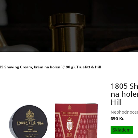
05 Shaving Cream, krém na holení (190 g), Truefitt & Hill
1805 Sh
na holen
Hill
Průměrné
Neohodnoce
hodnocení
690 Kč
produktu
Měrná
Skladem
je
cena:
0,0