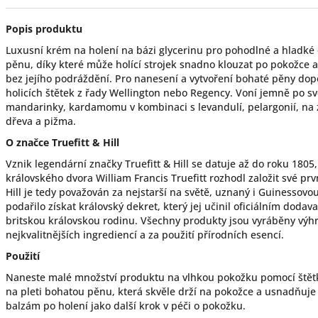
Popis produktu
Luxusní krém na holení na bázi glycerinu pro pohodlné a hladké 
pěnu, díky které může holící strojek snadno klouzat po pokožce 
bez jejího podráždění. Pro nanesení a vytvoření bohaté pěny do
holicích štětek z řady Wellington nebo Regency. Voní jemně po sv
mandarinky, kardamomu v kombinaci s levandulí, pelargonií, na
dřeva a pižma.
O značce Truefitt & Hill
Vznik legendární značky Truefitt & Hill se datuje až do roku 1805,
královského dvora William Francis Truefitt rozhodl založit své prvn
Hill je tedy považován za nejstarší na světě, uznaný i Guinesso
podařilo získat královský dekret, který jej učinil oficiálním dod
britskou královskou rodinu. Všechny produkty jsou vyráběny výhra
nejkvalitnějších ingrediencí a za použití přírodních esencí.
Použití
Naneste malé množství produktu na vlhkou pokožku pomocí štětky
na pleti bohatou pěnu, která skvěle drží na pokožce a usnadňuje
balzám po holení jako další krok v péči o pokožku.