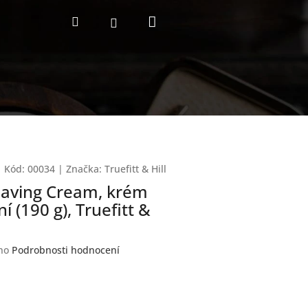
Nákupní
Hledat
Přihlášení
košík
Kód:
00034
|
Značka:
Truefitt & Hill
aving Cream, krém
í (190 g), Truefitt &
no
Podrobnosti hodnocení