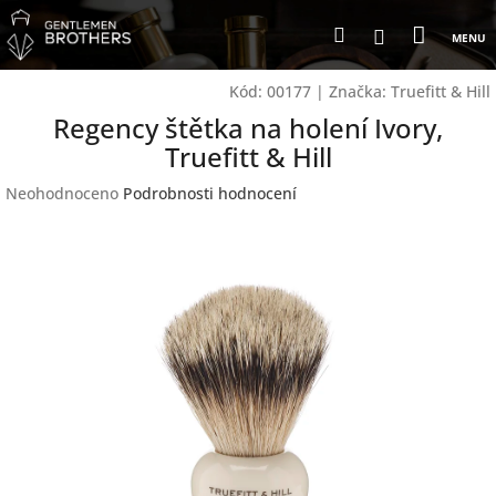
Přejít
Nákup
Hledat
na
Přihlášení
obsah
košík
Kód:
00177
|
Značka:
Truefitt & Hill
Regency štětka na holení Ivory,
Truefitt & Hill
Průměrné
Neohodnoceno
Podrobnosti hodnocení
hodnocení
produktu
je
0,0
z
5
hvězdiček.