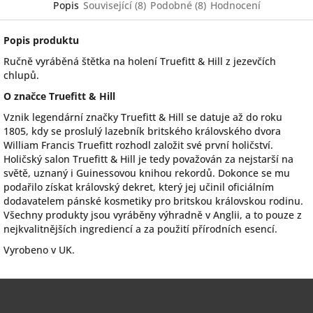
Popis
Související (8)
Podobné (8)
Hodnocení
Popis produktu
Ručně vyráběná štětka na holení Truefitt & Hill z jezevčích
chlupů.
O značce Truefitt & Hill
Vznik legendární značky Truefitt & Hill se datuje až do roku
1805, kdy se proslulý lazebník britského královského dvora
William Francis Truefitt rozhodl založit své první holičství.
Holičský salon Truefitt & Hill je tedy považován za nejstarší na
světě, uznaný i Guinessovou knihou rekordů. Dokonce se mu
podařilo získat královský dekret, který jej učinil oficiálním
dodavatelem pánské kosmetiky pro britskou královskou rodinu.
Všechny produkty jsou vyráběny výhradně v Anglii, a to pouze z
nejkvalitnějších ingrediencí a za použití přírodních esencí.
Vyrobeno v UK.
Z
á