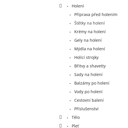
a
Holení
n
e
Příprava před holením
l
Štětky na holení
Krémy na holení
Gely na holení
Mýdla na holení
Holicí strojky
Břitvy a shavetty
Sady na holení
Balzámy po holení
Vody po holení
Cestovní balení
Příslušenství
Tělo
Pleť