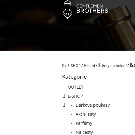
Přejít
na
obsah
Domů
/
E-SHOP
/
Holení
/
Štětky na holení
/
Št
P
Kategorie
o
Přeskočit
kategorie
s
OUTLET
t
E-SHOP
r
a
Dárkové poukazy
n
Akční sety
n
í
Parfémy
p
Na cesty