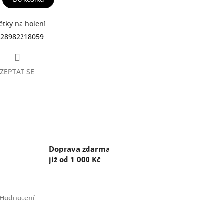
ětky na holení
028982218059
ZEPTAT SE
Doprava zdarma
již od 1 000 Kč
Hodnocení