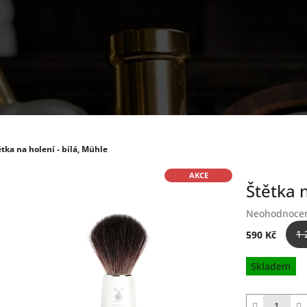
ětka na holení - bílá, Mühle
AKCE
Štětka n
Průměrné
Neohodnoce
hodnocení
1 
590 Kč
produktu
je
Měrná
Skladem
0,0
cena:
z
5