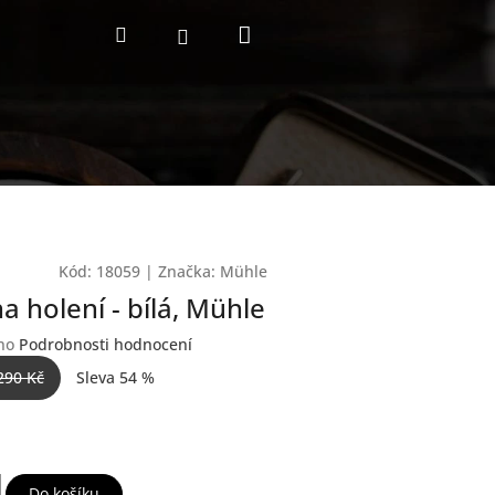
Nákupní
Hledat
Přihlášení
košík
Kód:
18059
|
Značka:
Mühle
a holení - bílá, Mühle
no
Podrobnosti hodnocení
290 Kč
Sleva 54 %
Do košíku