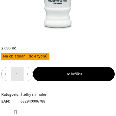
2 090 Kč
Měrná
Na objednání, do 4 týdnů
cena:
Do košíku
Kategorie
:
Štětky na holení
EAN
:
682940006788