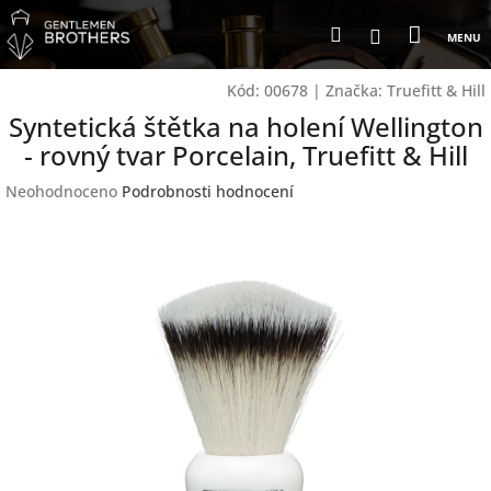
Přejít
Nákup
Hledat
na
Přihlášení
obsah
košík
Kód:
00678
|
Značka:
Truefitt & Hill
Syntetická štětka na holení Wellington
- rovný tvar Porcelain, Truefitt & Hill
Průměrné
Neohodnoceno
Podrobnosti hodnocení
hodnocení
produktu
je
0,0
z
5
hvězdiček.