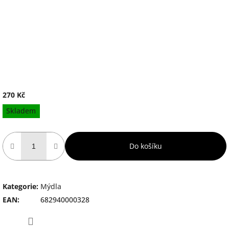
270 Kč
Měrná
Skladem
cena:
Do košíku
Kategorie
:
Mýdla
EAN
:
682940000328