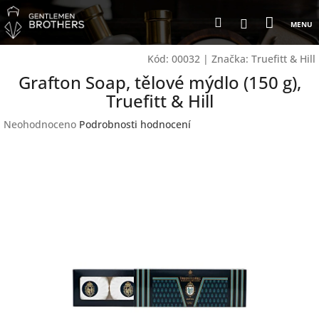
Přejít
Nákup
Hledat
na
Přihlášení
obsah
košík
Kód:
00032
|
Značka:
Truefitt & Hill
Grafton Soap, tělové mýdlo (150 g),
Truefitt & Hill
Průměrné
Neohodnoceno
Podrobnosti hodnocení
hodnocení
produktu
je
0,0
z
5
hvězdiček.