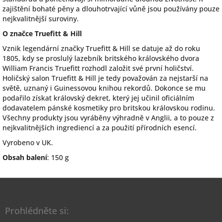
zajištění bohaté pěny a dlouhotrvající vůně jsou používány pouze
nejkvalitnější suroviny.
O značce Truefitt & Hill
Vznik legendární značky Truefitt & Hill se datuje až do roku
1805, kdy se proslulý lazebník britského královského dvora
William Francis Truefitt rozhodl založit své první holičství.
Holičský salon Truefitt & Hill je tedy považován za nejstarší na
světě, uznaný i Guinessovou knihou rekordů. Dokonce se mu
podařilo získat královský dekret, který jej učinil oficiálním
dodavatelem pánské kosmetiky pro britskou královskou rodinu.
Všechny produkty jsou vyráběny výhradně v Anglii, a to pouze z
nejkvalitnějších ingrediencí a za použití přírodních esencí.
Vyrobeno v UK.
Obsah balení
: 150 g
Z
á
p
Prohlédněte si:
a