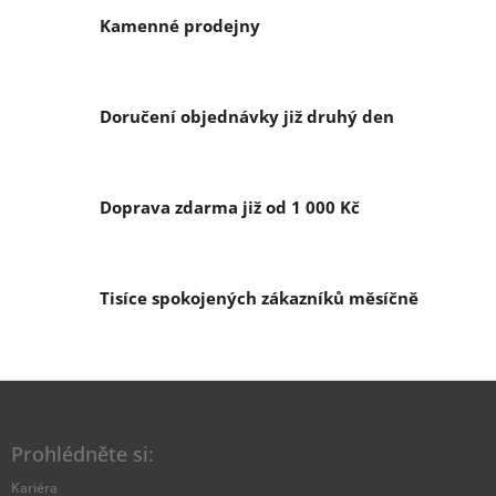
á
Kamenné prodejny
d
a
c
í
Doručení objednávky již druhý den
p
r
v
k
y
Doprava zdarma již od 1 000 Kč
v
ý
p
i
Tisíce spokojených zákazníků měsíčně
s
u
Z
á
p
Prohlédněte si:
a
t
Kariéra