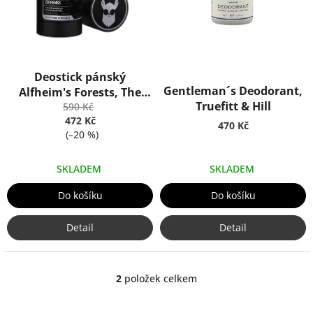
r
o
d
u
k
Deostick pánský
t
Gentleman´s Deodorant,
Alfheim's Forests, The
ů
Truefitt & Hill
Beard Struggle (75g)
590 Kč
472 Kč
470 Kč
(–20 %)
SKLADEM
SKLADEM
Do košíku
Do košíku
Detail
Detail
2
položek celkem
O
v
l