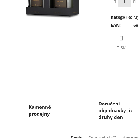
5
hvězdiček.
Kategorie
:
M
EAN
:
6
TISK
Doručení
Kamenné
objednávky již
prodejny
druhý den
Popis
Související (6)
Hodnoc