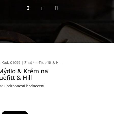
Nákupní
Hledat
Přihlášení
košík
Kód:
01099
|
Značka:
Truefitt & Hill
Mýdlo & Krém na
uefitt & Hill
no
Podrobnosti hodnocení