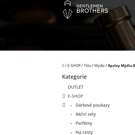
Přejít
na
obsah
Domů
/
E-SHOP
/
Tělo
/
Mýdla
/
Apsley Mýdlo & 
P
Kategorie
o
Přeskočit
kategorie
s
OUTLET
t
E-SHOP
r
a
Dárkové poukazy
n
Akční sety
n
í
Parfémy
p
Na cesty