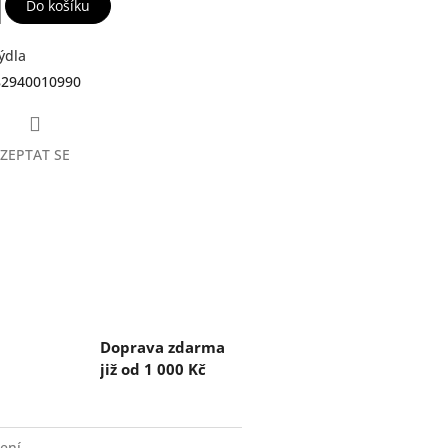
Do košíku
ýdla
82940010990
ZEPTAT SE
Doprava zdarma
již od 1 000 Kč
ení