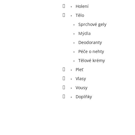
a
Holení
n
e
Tělo
l
Sprchové gely
Mýdla
Deodoranty
Péče o nehty
Tělové krémy
Pleť
Vlasy
Vousy
Doplňky