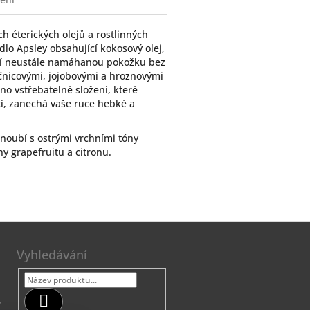
h éterických olejů a rostlinných
dlo Apsley obsahující kokosový olej,
svěží neustále namáhanou pokožku bez
čnicovými, jojobovými a hroznovými
no vstřebatelné složení, které
í, zanechá vaše ruce hebké a
snoubí s ostrými vrchními tóny
y grapefruitu a citronu.
Vyhledávání
Hledat
7