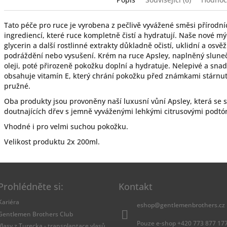
Tato péče pro ruce je vyrobena z pečlivě vyvážené směsi přírodníc
ingrediencí, které ruce kompletně čistí a hydratují. Naše nové mý
glycerin a další rostlinné extrakty důkladně očistí, uklidní a o
podráždění nebo vysušení. Krém na ruce Apsley, naplněný slune
oleji, poté přirozeně pokožku doplní a hydratuje. Nelepivé a snad
obsahuje vitamín E, který chrání pokožku před známkami stárnut
pružné.
Oba produkty jsou provoněny naší luxusní vůní Apsley, která se 
doutnajících dřev s jemně vyváženými lehkými citrusovými podtón
Vhodné i pro velmi suchou pokožku.
Velikost produktu 2x 200ml.
Prohlédněte si:
Kontakt
Kariéra
eshop
@
gentlemenbrothers.cz
Gentlemen Brothers Club
Pouze e-shop +420 773 877 17
Vlasy z Turecka - transplantace vlasů