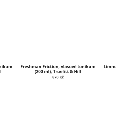
onikum
Freshman Friction, vlasové tonikum
Limno
l
(200 ml), Truefitt & Hill
870 Kč