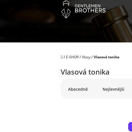
Přejít
na
obsah
Domů
/
E-SHOP
/
Vlasy
/
Vlasová tonika
Vlasová tonika
Ř
a
Abecedně
Nejlevnější
z
e
n
í
p
V
r
ý