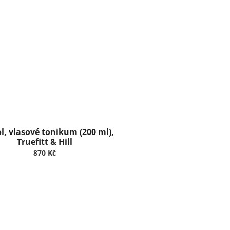
l, vlasové tonikum (200 ml),
Truefitt & Hill
870 Kč