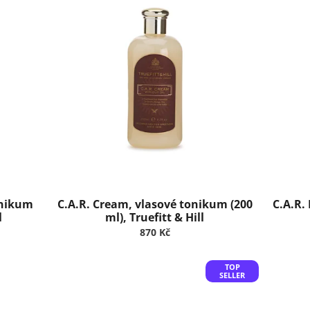
onikum
C.A.R. Cream, vlasové tonikum (200
C.A.R.
l
ml), Truefitt & Hill
870 Kč
TOP
SELLER