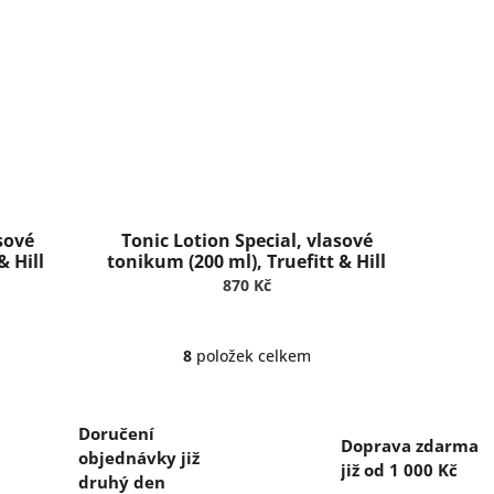
sové
Tonic Lotion Special, vlasové
& Hill
tonikum (200 ml), Truefitt & Hill
870 Kč
8
položek celkem
O
v
l
á
Doručení
Doprava zdarma
d
objednávky již
a
již od 1 000 Kč
druhý den
c