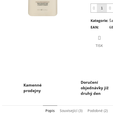
z
5
hvězdiček.
Kategorie
:
Ša
EAN
:
6
TISK
Doručení
Kamenné
objednávky již
prodejny
druhý den
Popis
Související (3)
Podobné (2)