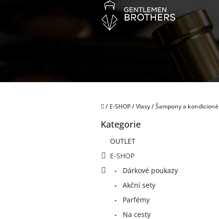
Přejít
na
obsah
Domů
/
E-SHOP
/
Vlasy
/
Šampony a kondicioné
P
Kategorie
o
Přeskočit
kategorie
s
OUTLET
t
E-SHOP
r
a
Dárkové poukazy
n
Akční sety
n
í
Parfémy
p
Na cesty