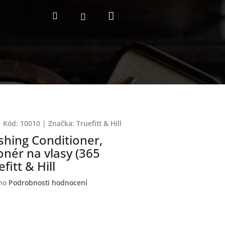
Nákupní
Hledat
Přihlášení
košík
Kód:
10010
|
Značka:
Truefitt & Hill
shing Conditioner,
onér na vlasy (365
efitt & Hill
no
Podrobnosti hodnocení