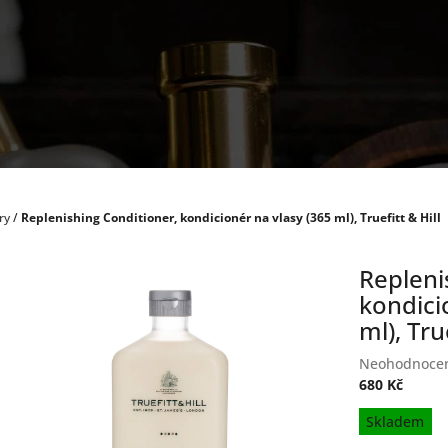
ry
/
Replenishing Conditioner, kondicionér na vlasy (365 ml), Truefitt & Hill
Repleni
kondici
ml), Tru
Průměrné
Neohodnoce
hodnocení
680 Kč
produktu
Měrná
Skladem
je
cena:
0,0