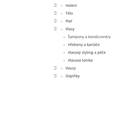
a
Holení
n
e
Tělo
l
Pleť
Vlasy
Šampony a kondicionéry
Hřebeny a kartáče
Vlasový styling a péče
Vlasová tonika
Vousy
Doplňky