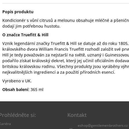
Popis produktu
Kondicionér s vůní citrusů a melounu obsahuje mléčné a pšeničné 
dodají jim potřebnou hustotu.
O značce Truefitt & Hill
Vznik legendární značky Truefitt & Hill se datuje až do roku 1805,
královského dvora William Francis Truefitt rozhodl založit své prvn
Hill je tedy považován za nejstarší na světě, uznaný i Guinesso
podařilo získat královský dekret, který jej učinil oficiálním dod
britskou královskou rodinu. Všechny produkty jsou vyráběny výhra
nejkvalitnějších ingrediencí a za použití přírodních esencí.
Vyrobeno v UK.
Obsah balení
: 365 ml
Prohlédněte si:
Kontakt
Kariéra
eshop
@
gentlemenbrothers.cz