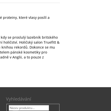
proteiny, které vlasy posílí a
 kdy se proslulý lazebník britského
í holičství. Holičský salon Truefitt &
vou knihou rekordů. Dokonce se mu
avatelem pánské kosmetiky pro
dně v Anglii, a to pouze z
Vyhledávání