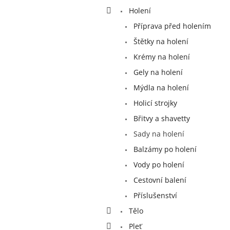
a
Holení
n
e
Příprava před holením
l
Štětky na holení
Krémy na holení
Gely na holení
Mýdla na holení
Holicí strojky
Břitvy a shavetty
Sady na holení
Balzámy po holení
Vody po holení
Cestovní balení
Příslušenství
Tělo
Pleť