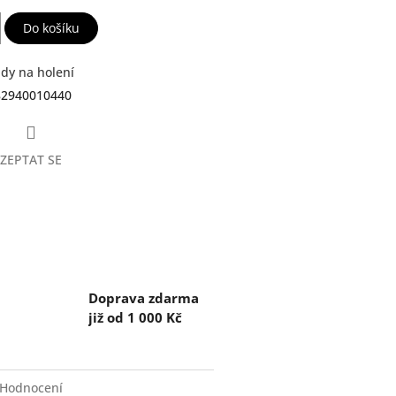
Do košíku
dy na holení
82940010440
ZEPTAT SE
Doprava zdarma
již od 1 000 Kč
Hodnocení