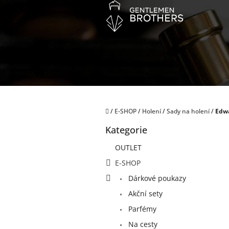
Přejít
na
obsah
Domů
/
E-SHOP
/
Holení
/
Sady na holení
/
Edwa
P
Kategorie
o
Přeskočit
kategorie
s
OUTLET
t
E-SHOP
r
a
Dárkové poukazy
n
Akční sety
n
í
Parfémy
p
Na cesty