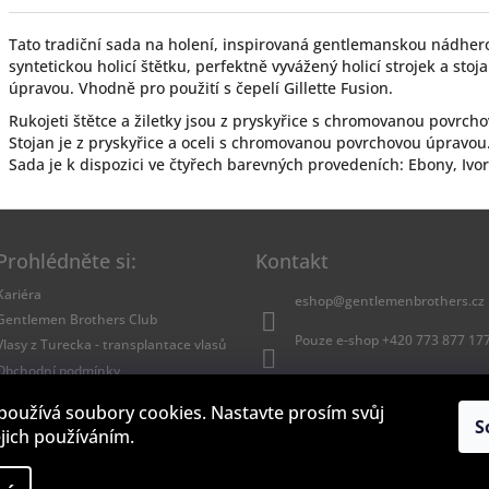
Tato tradiční sada na holení, inspirovaná gentlemanskou nádher
syntetickou holicí štětku, perfektně vyvážený holicí strojek a st
úpravou. Vhodně pro použití s čepelí Gillette Fusion.
Rukojeti štětce a žiletky jsou z pryskyřice s chromovanou povrc
Stojan je z pryskyřice a oceli s chromovanou povrchovou úpravou
Sada je k dispozici ve čtyřech barevných provedeních: Ebony, Ivor
Prohlédněte si:
Kontakt
Kariéra
eshop
@
gentlemenbrothers.cz
Gentlemen Brothers Club
Pouze e-shop +420 773 877 17
Vlasy z Turecka - transplantace vlasů
Obchodní podmínky
Facebook Gentlemen Brothers
Zpracování osobních údajů
používá soubory cookies. Nastavte prosím svůj
GentlemenBrothers
S
ejich používáním.