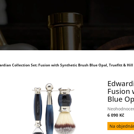
rdian Collection Set: Fusion with Synthetic Brush Blue Opal, Truefitt & Hill
Edwardi
Fusion 
Blue Opa
Průměrné
Neohodnoce
hodnocení
6 090 Kč
produktu
Měrná
Na objednán
je
cena:
0,0