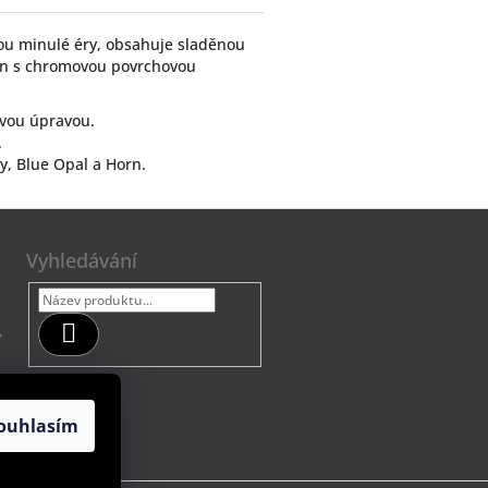
ou minulé éry, obsahuje sladěnou
ojan s chromovou povrchovou
hovou úpravou.
.
y, Blue Opal a Horn.
Vyhledávání
Hledat
7
ouhlasím