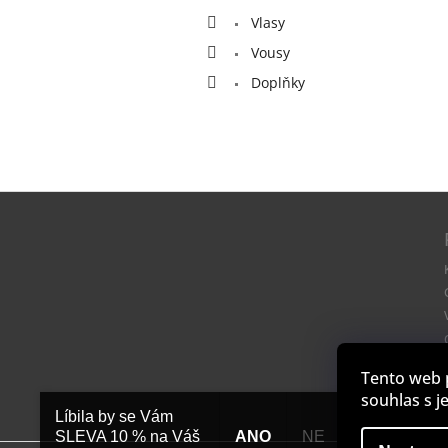
Vlasy
Vousy
Doplňky
Z
á
p
a
t
í
Tento web 
souhlas s j
Líbila by se Vám
SLEVA 10 % na Váš
ANO
NE