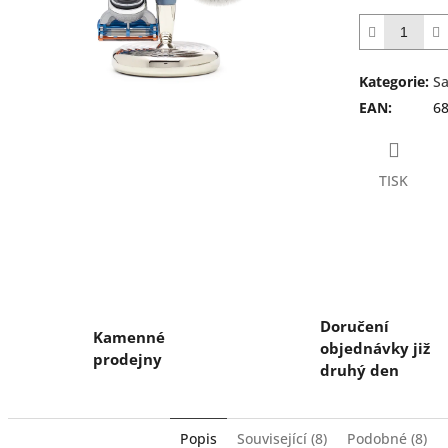
z
5
hvězdiček.
Kategorie
:
Sa
EAN
:
6
TISK
Doručení
Kamenné
objednávky již
prodejny
druhý den
Popis
Související (8)
Podobné (8)