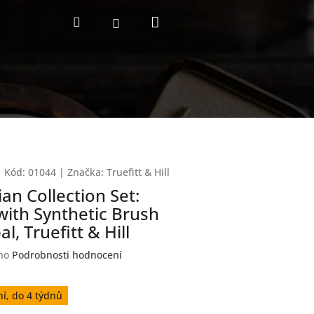
Nákupní
Hledat
Přihlášení
košík
Kód:
01044
|
Značka:
Truefitt & Hill
an Collection Set:
with Synthetic Brush
l, Truefitt & Hill
no
Podrobnosti hodnocení
í, do 4 týdnů