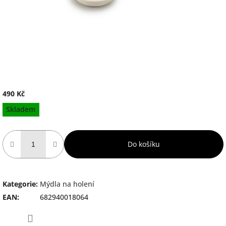
490 Kč
Měrná
Skladem
cena:
Do košíku
Kategorie
:
Mýdla na holení
EAN
:
682940018064