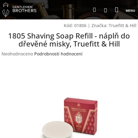
Přejít
Nákup
Hledat
na
Přihlášení
obsah
košík
Kód:
01806
|
Značka:
Truefitt & Hill
1805 Shaving Soap Refill - náplň do
dřevěné misky, Truefitt & Hill
Průměrné
Neohodnoceno
Podrobnosti hodnocení
hodnocení
produktu
je
0,0
z
5
hvězdiček.