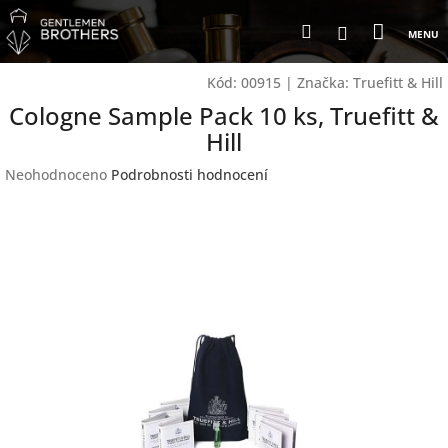
Přejít
Nákup
Hledat
na
Přihlášení
obsah
košík
Kód:
00915
|
Značka:
Truefitt & Hill
Cologne Sample Pack 10 ks, Truefitt &
Hill
Průměrné
Neohodnoceno
Podrobnosti hodnocení
hodnocení
produktu
je
0,0
z
5
hvězdiček.