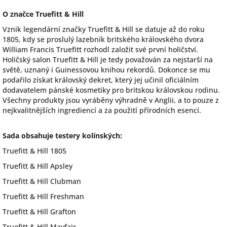
O značce Truefitt & Hill
Vznik legendární značky Truefitt & Hill se datuje až do roku
1805, kdy se proslulý lazebník britského královského dvora
William Francis Truefitt rozhodl založit své první holičství.
Holičský salon Truefitt & Hill je tedy považován za nejstarší na
světě, uznaný i Guinessovou knihou rekordů. Dokonce se mu
podařilo získat královský dekret, který jej učinil oficiálním
dodavatelem pánské kosmetiky pro britskou královskou rodinu.
Všechny produkty jsou vyráběny výhradně v Anglii, a to pouze z
nejkvalitnějších ingrediencí a za použití přírodních esencí.
Sada obsahuje testery kolínských:
Truefitt & Hill 1805
Truefitt & Hill Apsley
Truefitt & Hill Clubman
Truefitt & Hill Freshman
Truefitt & Hill Grafton
Truefitt & Hill Mayfair