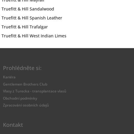
Truefitt & Hill Sandalwood
Truefitt & Hill Spanish Leather
Truefitt & Hill Trafalgar
Truefitt & Hill West Indian Limes
Z
á
p
Prohlédněte si:
a
t
Kariéra
í
Gentlemen Brothers Club
Vlasy z Turecka - transplantace vlasů
Obchodní podmínky
Zpracování osobních údajů
Kontakt