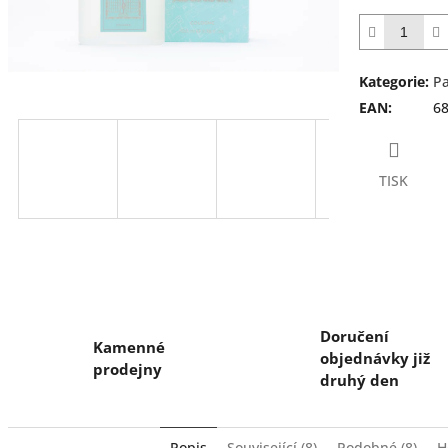
z
5
hvězdiček.
Kategorie
:
P
EAN
:
6
TISK
Doručení
Kamenné
objednávky již
prodejny
druhý den
Popis
Související (8)
Podobné (8)
H