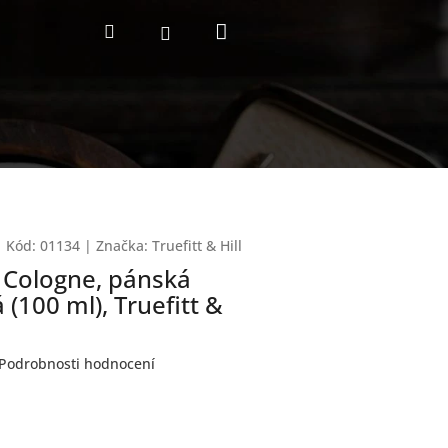
Nákupní
Hledat
Přihlášení
košík
Kód:
01134
|
Značka:
Truefitt & Hill
 Cologne, pánská
 (100 ml), Truefitt &
Podrobnosti hodnocení