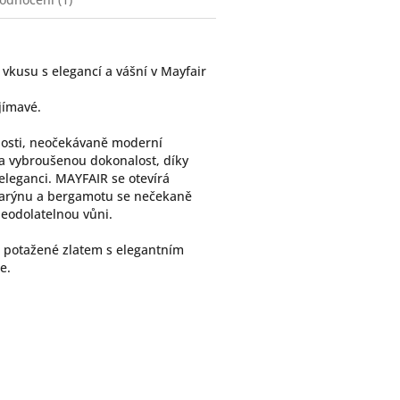
 vkusu s elegancí a vášní v Mayfair
jímavé.
losti, neočekávaně moderní
 a vybroušenou dokonalost, díky
eleganci. MAYFAIR se otevírá
zmarýnu a bergamotu se nečekaně
eodolatelnou vůni.
e potažené zlatem s elegantním
e.