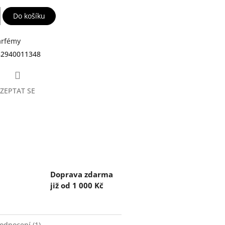
Do košíku
arfémy
82940011348
ZEPTAT SE
Doprava zdarma
již od 1 000 Kč
odnocení (1)