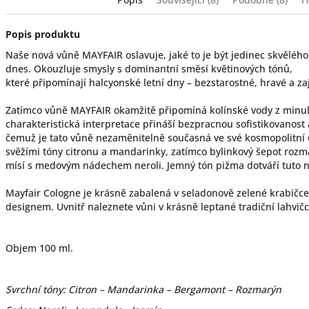
Popis produktu
Naše nová vůně MAYFAIR oslavuje, jaké to je být jedinec skvělého
dnes. Okouzluje smysly s dominantní směsí květinových tónů,
které připomínají halcyonské letní dny – bezstarostné, hravé a za
Zatímco vůně MAYFAIR okamžitě připomíná kolínské vody z minu
charakteristická interpretace přináší bezpracnou sofistikovanost
čemuž je tato vůně nezaměnitelně současná ve své kosmopolitní 
svěžími tóny citronu a mandarinky, zatímco bylinkový šepot ro
mísí s medovým nádechem neroli. Jemný tón pižma dotváří tuto n
Mayfair Cologne je krásně zabalená v seladonově zelené krabičc
designem. Uvnitř naleznete vůni v krásně leptané tradiční lahvičc
Objem 100 ml.
Svrchní tóny: Citron – Mandarinka – Bergamont – Rozmarýn