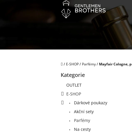
Přejít
na
obsah
Domů
/
E-SHOP
/
Parfémy
/
Mayfair Cologne, pá
P
Kategorie
o
Přeskočit
kategorie
s
OUTLET
t
E-SHOP
r
a
Dárkové poukazy
n
Akční sety
n
í
Parfémy
p
Na cesty