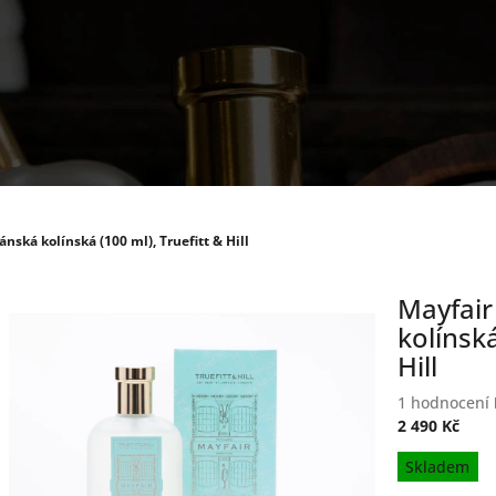
nská kolínská (100 ml), Truefitt & Hill
Mayfair
kolínská
Hill
Průměrné
1 hodnocení
hodnocení
2 490 Kč
produktu
Měrná
Skladem
je
cena:
5,0