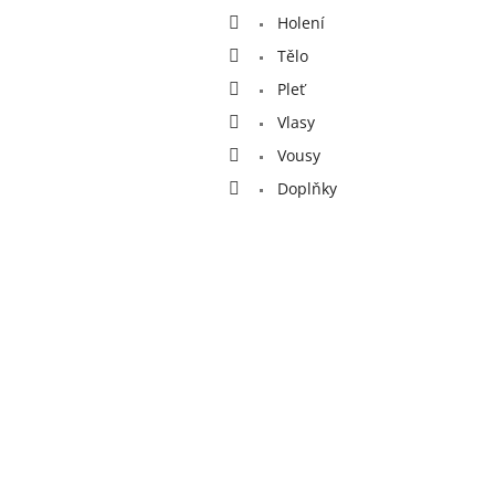
a
Holení
n
e
Tělo
l
Pleť
Vlasy
Vousy
Doplňky