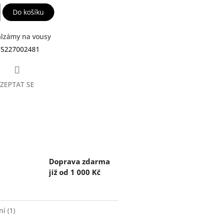
Do košíku
lzámy na vousy
75227002481
ZEPTAT SE
Doprava zdarma
již od 1 000 Kč
í (1)