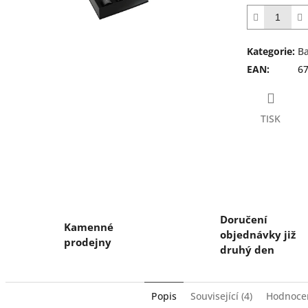
5
hvězdiček.
Kategorie
:
Ba
EAN
:
6
TISK
Doručení
Kamenné
objednávky již
prodejny
druhý den
Popis
Související (4)
Hodnocen