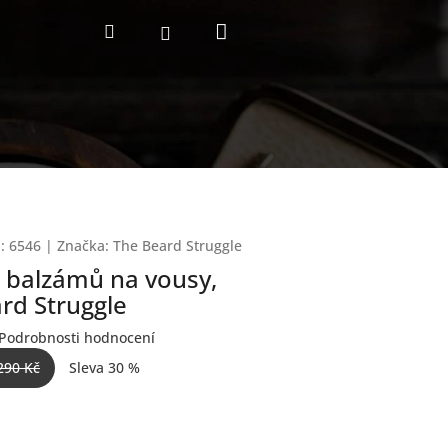
Nákupní
Hledat
Přihlášení
košík
:
6546
|
Značka:
The Beard Struggle
 balzámů na vousy,
rd Struggle
Podrobnosti hodnocení
290 Kč
Sleva 30 %