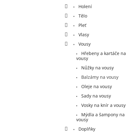
a
Holení
n
e
Tělo
l
Pleť
Vlasy
Vousy
Hřebeny a kartáče na
vousy
Nůžky na vousy
Balzámy na vousy
Oleje na vousy
Sady na vousy
Vosky na knír a vousy
Mýdla a šampony na
vousy
Doplňky