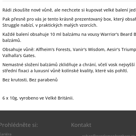
Rádi zkoušíte nové vůně, ale nechcete si kupovat velké balení je
Pak přesně pro vás je tento krásně prezentovaný box, který obsa
Struggle nabízí, v praktických malých vzorcích.
Každé balení obsahuje 10 ml balzámu na vousy Warrior's Beard 
balzámů.
Obsahuje vůně: Alfheim's Forests, Vanir's Wisdom, Aesir's Triump
Valhalla's Gates.
Nemastné složení balzámů zklidňuje a chrání, včelí vosk nejvyšší
střední fixaci a luxusní vůně kolínské kvality, které vás pohltí.
Bez krutosti, Bez parabenů
6 x 10g, vyrobeno ve Velké Británii.
Prohlédněte si:
Kontakt
Kariéra
eshop
@
gentlemenbrothers.cz