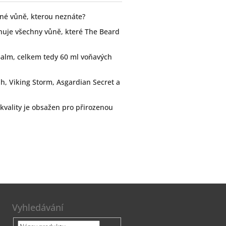
dné vůně, kterou neznáte?
huje všechny vůně, které The Beard
Balm, celkem tedy 60 ml voňavých
h, Viking Storm, Asgardian Secret a
 kvality je obsažen pro přirozenou
Vyhledávání