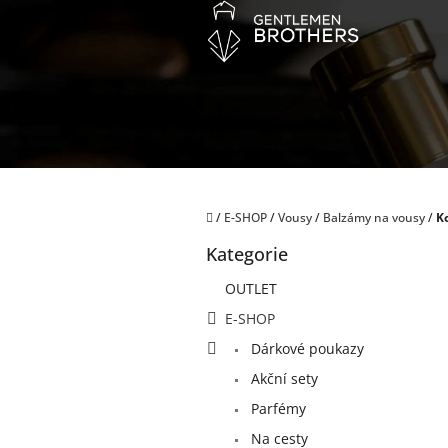
Přejít
na
obsah
Domů
/
E-SHOP
/
Vousy
/
Balzámy na vousy
/
K
P
Kategorie
o
Přeskočit
kategorie
s
OUTLET
t
E-SHOP
r
a
Dárkové poukazy
n
Akční sety
n
í
Parfémy
p
Na cesty