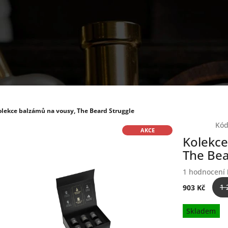
olekce balzámů na vousy, The Beard Struggle
Kód
AKCE
Kolekce
The Bea
Průměrné
1 hodnocení
hodnocení
1 
903 Kč
produktu
je
Měrná
Skladem
5,0
cena:
z