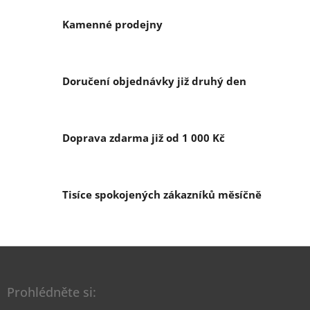
Kamenné prodejny
Doručení objednávky již druhý den
Doprava zdarma již od 1 000 Kč
Tisíce spokojených zákazníků měsíčně
Z
á
p
Prohlédněte si:
a