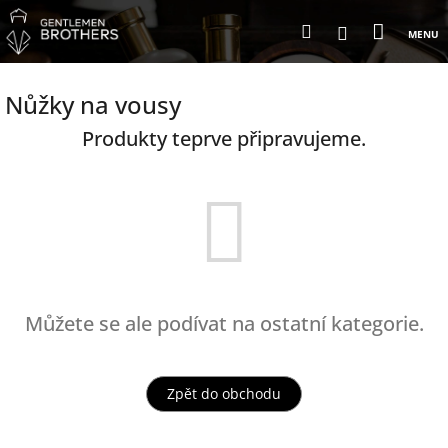
Přejít
Nákup
Hledat
na
Přihlášení
obsah
košík
Nůžky na vousy
Produkty teprve připravujeme.
Můžete se ale podívat na ostatní kategorie.
Zpět do obchodu