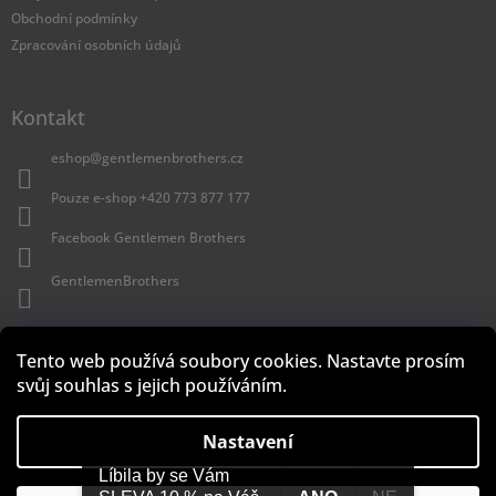
Obchodní podmínky
Zpracování osobních údajů
Kontakt
eshop
@
gentlemenbrothers.cz
Pouze e-shop +420 773 877 177
Facebook Gentlemen Brothers
GentlemenBrothers
Vyhledávání
Tento web používá soubory cookies. Nastavte prosím
svůj souhlas s jejich používáním.
Hledat
Nastavení
Líbila by se Vám